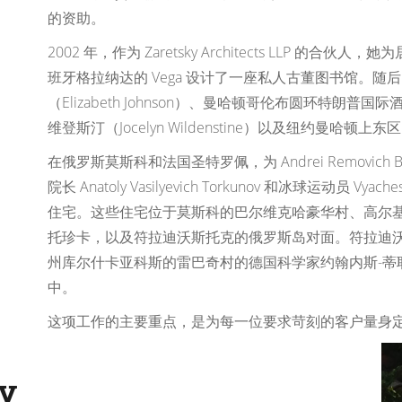
的资助。
2002 年，作为 Zaretsky Architects LLP 的合伙人，
班牙格拉纳达的 Vega 设计了一座私人古董图书馆。
（Elizabeth Johnson）、曼哈顿哥伦布圆环特朗
维登斯汀（Jocelyn Wildenstine）以及纽约曼
在俄罗斯莫斯科和法国圣特罗佩，为 Andrei Removich Bokarev
院长 Anatoly Vasilyevich Torkunov 和冰球运动员 Vyach
住宅。这些住宅位于莫斯科的巴尔维克哈豪华村、高尔
托珍卡，以及符拉迪沃斯托克的俄罗斯岛对面。符拉迪
州库尔什卡亚科斯的雷巴奇村的德国科学家约翰内斯-蒂耶曼（Jo
中。
这项工作的主要重点，是为每一位要求苛刻的客户量身
ky